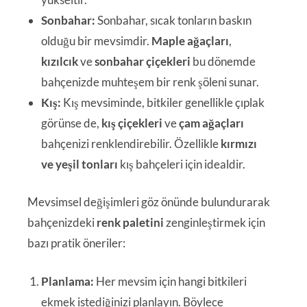
Sonbahar:
Sonbahar, sıcak tonların baskın
olduğu bir mevsimdir.
Maple ağaçları
,
kızılcık
ve
sonbahar çiçekleri
bu dönemde
bahçenizde muhteşem bir renk şöleni sunar.
Kış:
Kış mevsiminde, bitkiler genellikle çıplak
görünse de,
kış çiçekleri
ve
çam ağaçları
bahçenizi renklendirebilir. Özellikle
kırmızı
ve yeşil tonları
kış bahçeleri için idealdir.
Mevsimsel değişimleri göz önünde bulundurarak
bahçenizdeki
renk paletini
zenginleştirmek için
bazı pratik öneriler:
Planlama:
Her mevsim için hangi bitkileri
ekmek istediğinizi planlayın. Böylece