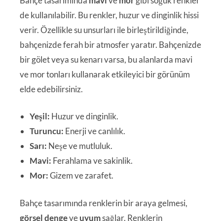
Bahçe tasarımında
mavi
ve
mor
gibi soğuk renkler
de kullanılabilir. Bu renkler, huzur ve dinginlik hissi
verir. Özellikle su unsurları ile birleştirildiğinde,
bahçenizde ferah bir atmosfer yaratır. Bahçenizde
bir gölet veya su kenarı varsa, bu alanlarda mavi
ve mor tonları kullanarak etkileyici bir görünüm
elde edebilirsiniz.
Yeşil:
Huzur ve dinginlik.
Turuncu:
Enerji ve canlılık.
Sarı:
Neşe ve mutluluk.
Mavi:
Ferahlama ve sakinlik.
Mor:
Gizem ve zarafet.
Bahçe tasarımında renklerin bir araya gelmesi,
görsel denge
ve
uyum
sağlar. Renklerin