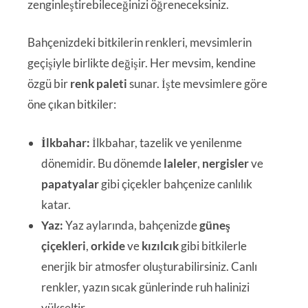
zenginleştirebileceğinizi öğreneceksiniz.
Bahçenizdeki bitkilerin renkleri, mevsimlerin
geçişiyle birlikte değişir. Her mevsim, kendine
özgü bir
renk paleti
sunar. İşte mevsimlere göre
öne çıkan bitkiler:
İlkbahar:
İlkbahar, tazelik ve yenilenme
dönemidir. Bu dönemde
laleler
,
nergisler
ve
papatyalar
gibi çiçekler bahçenize canlılık
katar.
Yaz:
Yaz aylarında, bahçenizde
güneş
çiçekleri
,
orkide
ve
kızılcık
gibi bitkilerle
enerjik bir atmosfer oluşturabilirsiniz. Canlı
renkler, yazın sıcak günlerinde ruh halinizi
yükseltir.