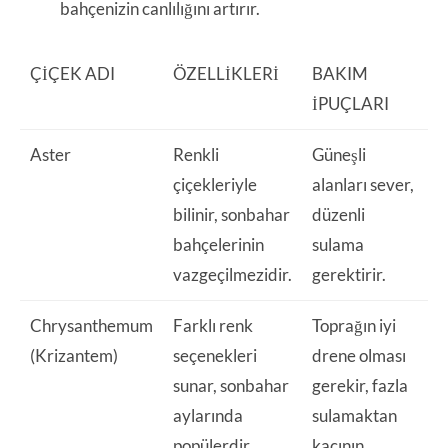
bahçenizin canlılığını artırır.
ÇIÇEK ADI
ÖZELLIKLERI
BAKIM
İPUÇLARI
Aster
Renkli
Güneşli
çiçekleriyle
alanları sever,
bilinir, sonbahar
düzenli
bahçelerinin
sulama
vazgeçilmezidir.
gerektirir.
Chrysanthemum
Farklı renk
Toprağın iyi
(Krizantem)
seçenekleri
drene olması
sunar, sonbahar
gerekir, fazla
aylarında
sulamaktan
popülerdir.
kaçının.