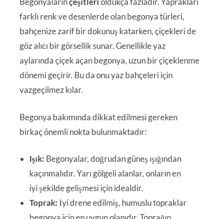
Begonyaların
çeşitleri
oldukça fazladır. Yaprakları
farklı renk ve desenlerde olan begonya türleri,
bahçenize zarif bir dokunuş katarken, çiçekleri de
göz alıcı bir görsellik sunar. Genellikle yaz
aylarında çiçek açan begonya, uzun bir çiçeklenme
dönemi geçirir. Bu da onu yaz bahçeleri için
vazgeçilmez kılar.
Begonya bakımında dikkat edilmesi gereken
birkaç önemli nokta bulunmaktadır:
Işık:
Begonyalar, doğrudan güneş ışığından
kaçınmalıdır. Yarı gölgeli alanlar, onların en
iyi şekilde gelişmesi için idealdir.
Toprak:
İyi drene edilmiş, humuslu topraklar
begonya için en uygun olanıdır. Toprağın