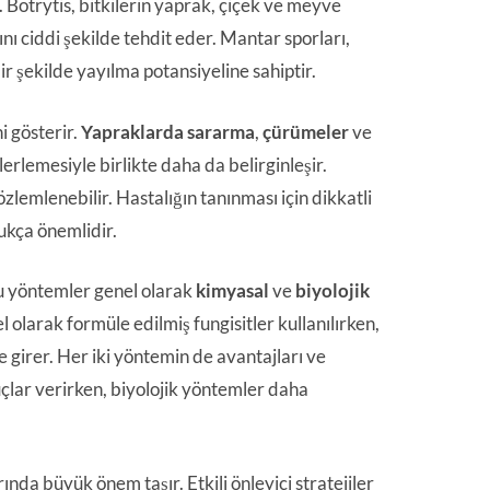
 Botrytis, bitkilerin yaprak, çiçek ve meyve
ını ciddi şekilde tehdit eder. Mantar sporları,
bir şekilde yayılma potansiyeline sahiptir.
ni gösterir.
Yapraklarda sararma
,
çürümeler
ve
ilerlemesiyle birlikte daha da belirginleşir.
mlenebilir. Hastalığın tanınması için dikkatli
ukça önemlidir.
Bu yöntemler genel olarak
kimyasal
ve
biyolojik
 olarak formüle edilmiş fungisitler kullanılırken,
irer. Her iki yöntemin de avantajları ve
çlar verirken, biyolojik yöntemler daha
nda büyük önem taşır. Etkili önleyici stratejiler