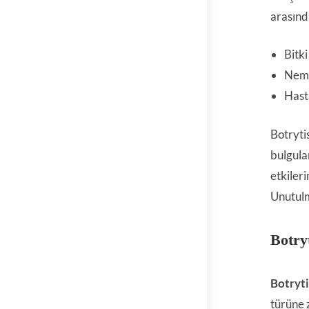
arasında
Bitki
Nem 
Hasta
Botryti
bulgula
etkileri
Unutulma
Botry
Botryti
türüne z