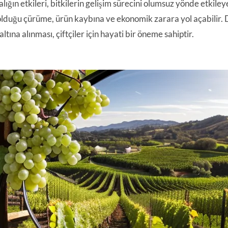
lığın etkileri, bitkilerin gelişim sürecini olumsuz yönde etkiley
lduğu çürüme, ürün kaybına ve ekonomik zarara yol açabilir. D
altına alınması, çiftçiler için hayati bir öneme sahiptir.