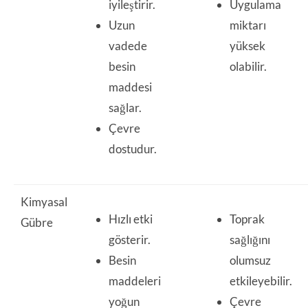
iyileştirir.
Uygulama
Uzun
miktarı
vadede
yüksek
besin
olabilir.
maddesi
sağlar.
Çevre
dostudur.
Kimyasal
Hızlı etki
Toprak
Gübre
gösterir.
sağlığını
Besin
olumsuz
maddeleri
etkileyebilir.
yoğun
Çevre