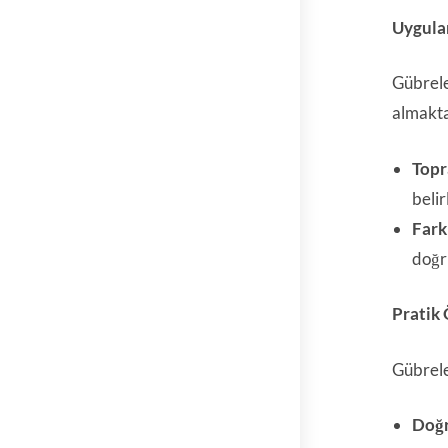
Uygula
Gübrele
almakta
Topr
belir
Fark
doğru
Pratik 
Gübrele
Doğr