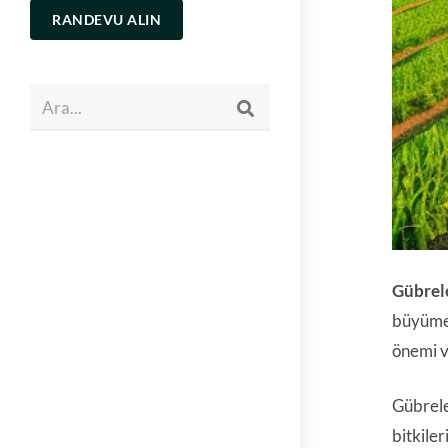
RANDEVU ALIN
Ara...
Gübrele
büyümes
önemi v
Gübrele
bitkile