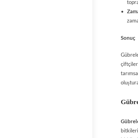
topr
Zama
zama
Sonuç
Gübrele
çiftçil
tarımsal
oluştura
Gübre
Gübrele
bitkile