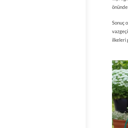
önünde 
Sonuç o
vazgeçi
ilkeler