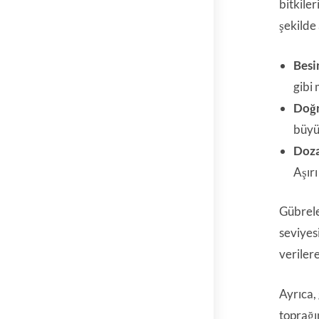
bitkile
şekilde
Besi
gibi
Doğ
büyü
Doza
Aşır
Gübrele
seviyes
veriler
Ayrıca,
toprağın