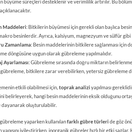
rin büyüme süreçleri desteklenir ve verimlilik artırılır. Bu bö
 açıklanacaktır.
n Maddeleri
: Bitkilerin büyümesi için gerekli olan başlıca bes
 makro besinlerdir. Ayrıca, kalsiyum, magnezyum ve sülfür gibi 
ru Zamanlama
: Besin maddelerinin bitkilere sağlanması için 
me döngüsüne uygun olarak gübreleme yapılmalıdır.
j Ayarlaması
: Gübreleme sırasında doğru miktarın belirlenmesi
ı gübreleme, bitkilere zarar verebilirken, yetersiz gübreleme d
menin etkili olabilmesi için,
toprak analizi
yapılması gereklidi
ini belirleyerek, hangi besin maddelerinin eksik olduğunu orta
e dayanarak oluşturulabilir.
 gübreleme yaparken kullanılan
farklı gübre türleri
de göz önü
 yapısını iyileştirirken, inorganik gübreler hızlı bir etki sağlar