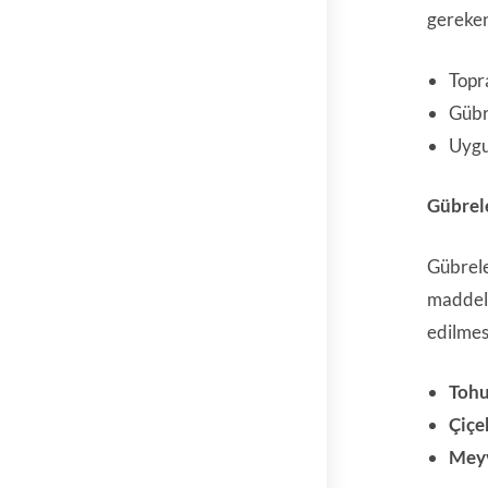
gereken
Topra
Gübr
Uygu
Gübrel
Gübrele
maddeler
edilmes
Toh
Çiçe
Meyv