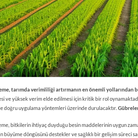
me, tarımda verimliliği artırmanın en önemli yollarından bi
i ve yüksek verim elde edilmesi için kritik bir rol oynamakt
e doğru uygulama yöntemleri üzerinde durulacaktır.
Gübrelem
me, bitkilerin ihtiyaç duyduğu besin maddelerinin uygun zaman 
rin büyüme döngüsünü destekler ve sağlıklı bir gelişim süreci s