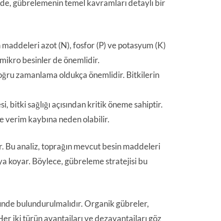
lümde, gübrelemenin temel kavramları detaylı bir
in maddeleri azot (N), fosfor (P) ve potasyum (K)
mikro besinler de önemlidir.
doğru zamanlama oldukça önemlidir. Bitkilerin
, bitki sağlığı açısından kritik öneme sahiptir.
e verim kaybına neden olabilir.
r. Bu analiz, toprağın mevcut besin maddeleri
ya koyar. Böylece, gübreleme stratejisi bu
nde bulundurulmalıdır. Organik gübreler,
. Her iki türün avantajları ve dezavantajları göz