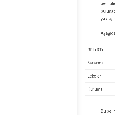
belirtil
bulunab
yaklaşı
Aşağıdak
BELIRTI
Sararma
Lekeler
Kuruma
Bu belir