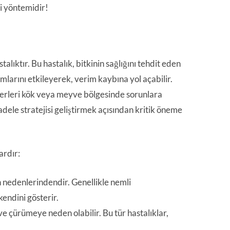
vi yöntemidir!
alıktır. Bu hastalık, bitkinin sağlığını tehdit eden
ısımlarını etkileyerek, verim kaybına yol açabilir.
ğerleri kök veya meyve bölgesinde sorunlara
adele stratejisi geliştirmek açısından kritik öneme
ardır:
n nedenlerindendir. Genellikle nemli
endini gösterir.
ve çürümeye neden olabilir. Bu tür hastalıklar,