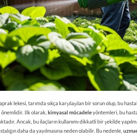
prak lekesi, tarımda sıkça karşılaşılan bir sorun olup, bu hasta
 önemlidir. İlk olarak,
kimyasal mücadele
yöntemleri, bu hastal
adır. Ancak, bu ilaçların kullanımı dikkatli bir şekilde yapılmal
stalığın daha da yayılmasına neden olabilir. Bu nedenle,
uzman