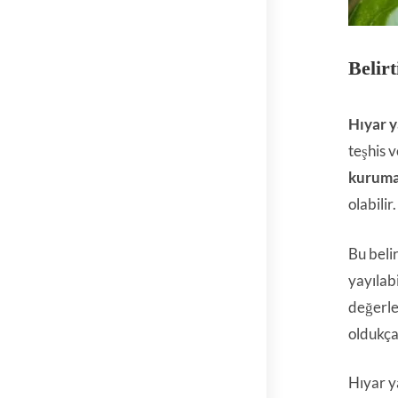
Belirt
Hıyar y
teşhis 
kurum
olabilir.
Bu beli
yayılabi
değerle
oldukça
Hıyar y