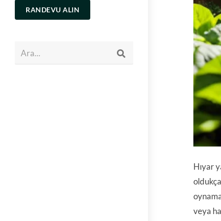
RANDEVU ALIN
Ara...
Hıyar ya
oldukça
oynamakt
veya ha