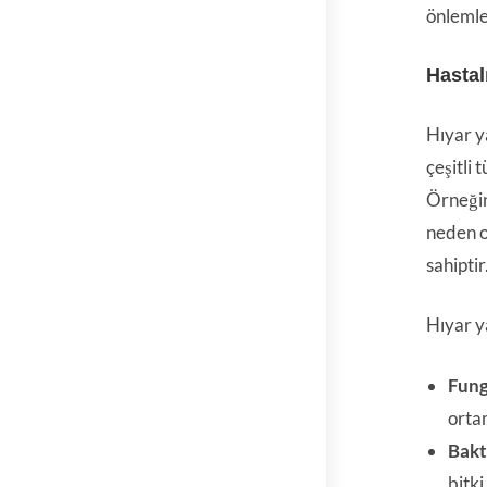
önlemle
Hastal
Hıyar ya
çeşitli 
Örneğin
neden ol
sahiptir
Hıyar ya
Fung
orta
Bakt
bitki