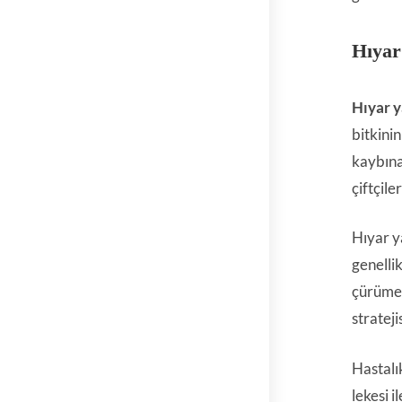
Hıyar
Hıyar y
bitkini
kaybına 
çiftçil
Hıyar y
genelli
çürüme g
strateji
Hastalık
lekesi i