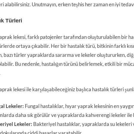
ri alabilirsiniz. Unutmayın, erken teşhis her zaman en iyi teda
ık Türleri
prak lekesi, farklı patojenler tarafından oluşturulabilen bir hast
türlerde ortaya çıkabilir. Her bir hastalık türü, bitkinin farklı k
, bazı türler yapraklarda sararma ve lekeler oluştururken, di
abilir. Bu nedenle, hastalığın türünü belirlemek, etkili bir müc
.
prak lekesi ile karşılaşabileceğiniz başlıca hastalık türleri şunl
al Lekeler:
Fungal hastalıklar, hıyar yaprak lekesinin en yaygı
mlarda daha sık görülür ve yapraklarda kahverengi lekeler ile k
eriyel Lekeler:
Bakteriyel hastalıklar, yapraklarda su lekeleri 
 dokularında ciddi hasarlar yaratabilir.