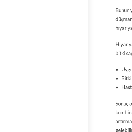
Bunun y
düşmanl
hıyar y
Hıyar y
bitki sa
Uygu
Bitk
Hasta
Sonuç o
kombinas
artırma
gelebili