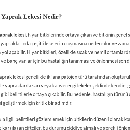
 Yaprak Lekesi Nedir?
aprak lekesi
, hıyar bitkilerinde ortaya çıkan ve bitkinin genel s
n yapraklarında çeşitli lekelerin oluşmasına neden olur ve zama
yol açabilir. Hıyar bitkileri, özellikle sıcak ve nemli ortamlar
er ve bahçıvanlar için bu hastalığın tanınması ve önlenmesi son 
aprak lekesi genellikle iki ana patojen türü tarafından oluşturu
kle yapraklarda sarı veya kahverengi lekeler şeklinde kendini gö
ibi belirtilerle ortaya çıkabilir. Bu nedenle, hastalığın türünü
si geliştirmek için kritik bir adımdır.
la ilgili belirtileri gözlemlemek için bitkilerin düzenli olarak
le karşılaşan çiftçiler, bu durumu ciddiye almalı ve gerekli önlem