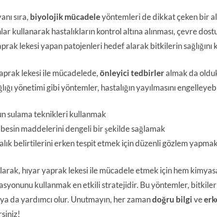
anı sıra,
biyolojik mücadele
yöntemleri de dikkat çeken bir a
ar kullanarak hastalıkların kontrol altına alınması, çevre dostu
aprak lekesi yapan patojenleri hedef alarak bitkilerin sağlığını
aprak lekesi ile mücadelede,
önleyici tedbirler
almak da olduk
ğlığı yönetimi gibi yöntemler, hastalığın yayılmasını engelleyebi
n sulama teknikleri kullanmak
i besin maddelerini dengeli bir şekilde sağlamak
lık belirtilerini erken tespit etmek için düzenli gözlem yapma
larak, hıyar yaprak lekesi ile mücadele etmek için hem kimyasa
yonunu kullanmak en etkili stratejidir. Bu yöntemler, bitkilerin
ya da yardımcı olur. Unutmayın, her zaman
doğru bilgi
ve
erk
rsiniz!