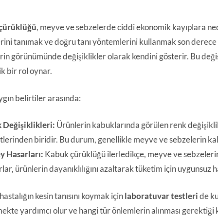
çürüklüğü
, meyve ve sebzelerde ciddi ekonomik kayıplara neden
lerini tanımak ve doğru tanı yöntemlerini kullanmak son derece ö
rin görünümünde değişiklikler olarak kendini gösterir. Bu değişi
tik bir rol oynar.
gın belirtiler arasında:
 Değişiklikleri:
Ürünlerin kabuklarında görülen renk değişikli
tlerinden biridir. Bu durum, genellikle meyve ve sebzelerin kali
y Hasarları:
Kabuk çürüklüğü ilerledikçe, meyve ve sebzelerin 
lar, ürünlerin dayanıklılığını azaltarak tüketim için uygunsuz ha
hastalığın kesin tanısını koymak için
laboratuvar testleri
de kul
mekte yardımcı olur ve hangi tür önlemlerin alınması gerektiği