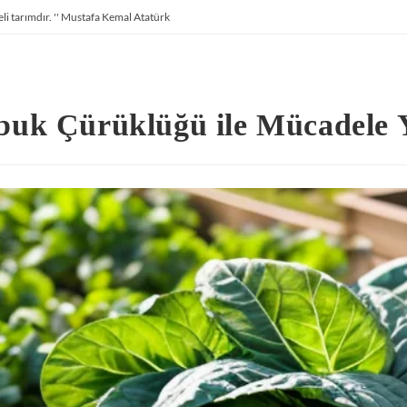
li tarımdır. '' Mustafa Kemal Atatürk
uk Çürüklüğü ile Mücadele 