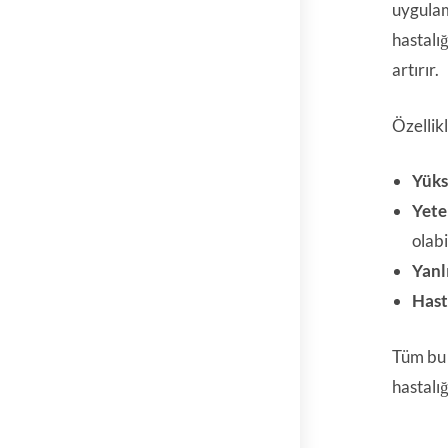
uygulam
hastalığ
artırır.
Özellik
Yüks
Yete
olabil
Yanl
Hast
Tüm bu 
hastalığ