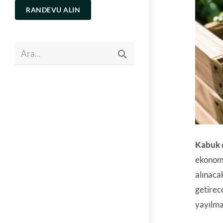
RANDEVU ALIN
Ara...
Kabuk 
ekonomi
alınacak
getirec
yayılma