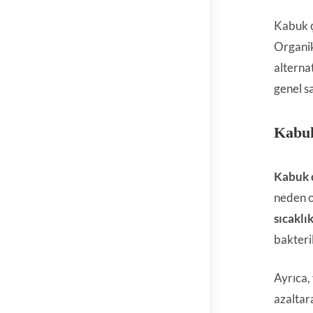
Kabuk ç
Organik
alternat
genel sa
Kabuk
Kabuk 
neden o
sıcaklı
bakteri
Ayrıca,
azaltar