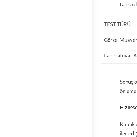
tanısınd
TEST TÜRÜ
Görsel Muaye
Laboratuvar An
Sonuç o
önlemek
Fizikse
Kabuk ç
ilerledi