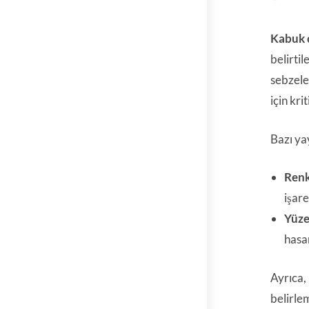
Kabuk 
belirti
sebzele
için kri
Bazı yay
Renk
işare
Yüze
hasar
Ayrıca, 
belirle