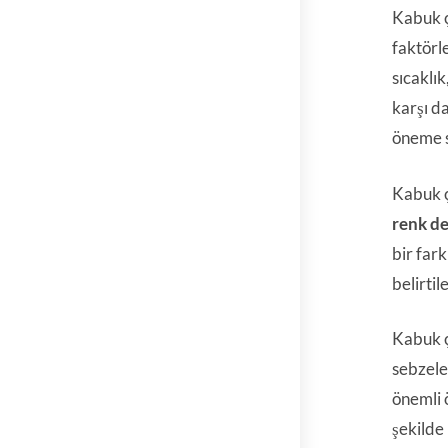
Kabuk ç
faktörl
sıcaklı
karşı da
öneme s
Kabuk çü
renk de
bir fark
belirti
Kabuk ç
sebzeler
önemli 
şekilde