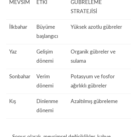
MEVSIM
ETKI
GÜBRELEME
STRATEJISI
İlkbahar
Büyüme
Yüksek azotlu gübreler
başlangıcı
Yaz
Gelişim
Organik gübreler ve
dönemi
sulama
Sonbahar
Verim
Potasyum ve fosfor
dönemi
ağırlıklı gübreler
Kış
Dinlenme
Azaltılmış gübreleme
dönemi
Sonuç olarak, mevsimsel değişiklikler, kahve