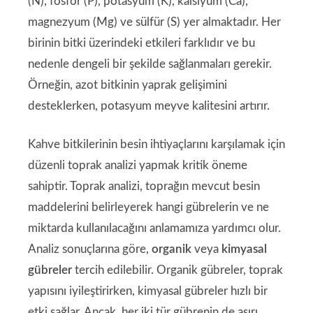
(N), fosfor (P), potasyum (K), kalsiyum (Ca),
magnezyum (Mg) ve sülfür (S) yer almaktadır. Her
birinin bitki üzerindeki etkileri farklıdır ve bu
nedenle dengeli bir şekilde sağlanmaları gerekir.
Örneğin, azot bitkinin yaprak gelişimini
desteklerken, potasyum meyve kalitesini artırır.
Kahve bitkilerinin besin ihtiyaçlarını karşılamak için
düzenli toprak analizi yapmak kritik öneme
sahiptir. Toprak analizi, toprağın mevcut besin
maddelerini belirleyerek hangi gübrelerin ve ne
miktarda kullanılacağını anlamamıza yardımcı olur.
Analiz sonuçlarına göre,
organik
veya
kimyasal
gübreler
tercih edilebilir. Organik gübreler, toprak
yapısını iyileştirirken, kimyasal gübreler hızlı bir
etki sağlar. Ancak, her iki tür gübrenin de aşırı