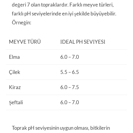
değeri 7 olan topraklardır. Farklı meyve türleri,
farklı pH seviyelerinde en iyi şekilde büyüyebilir.
Örneğin:
MEYVE TÜRÜ
İDEAL PH SEVIYESI
Elma
6.0 – 7.0
Çilek
5.5 – 6.5
Kiraz
6.0 – 7.5
Şeftali
6.0 – 7.0
Toprak pH seviyesinin uygun olması, bitkilerin