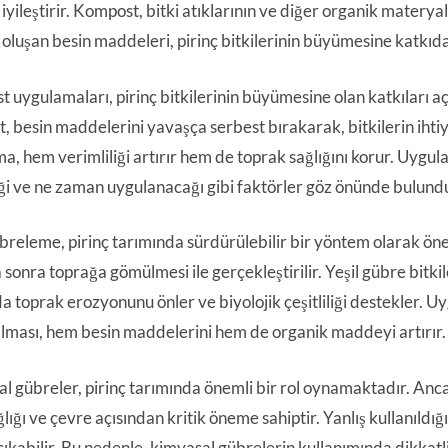
 iyileştirir. Kompost, bitki atıklarının ve diğer organik materyal
 oluşan besin maddeleri, pirinç bitkilerinin büyümesine katkıd
 uygulamaları, pirinç bitkilerinin büyümesine olan katkıları aç
, besin maddelerini yavaşça serbest bırakarak, bitkilerin ihtiy
a, hem verimliliği artırır hem de toprak sağlığını korur. Uygu
ği ve ne zaman uygulanacağı gibi faktörler göz önünde bulundu
breleme, pirinç tarımında sürdürülebilir bir yöntem olarak öne ç
sonra toprağa gömülmesi ile gerçekleştirilir. Yeşil gübre bitkile
 toprak erozyonunu önler ve biyolojik çeşitliliği destekler. U
rılması, hem besin maddelerini hem de organik maddeyi artırır.
l gübreler, pirinç tarımında önemli bir rol oynamaktadır. Ancak
ğlığı ve çevre açısından kritik öneme sahiptir. Yanlış kullanıldı
çıkabilir. Bu nedenle, kimyasal gübrelerin kullanımında dikkatl