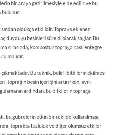
lerin bir araya getirilmesiyle elde edilir ve bu
a bulunur.
ısından oldukça etkilidir. Toprağa eklenen
aç duyduğu besinleri sürekli olarak sağlar. Bu
lama sırasında, kompostun toprağa nasıl entegre
rulmalıdır.
ıkmaktadır. Bu teknik, belirli bitkilerin ekilmesi
ri, toprağın besin içeriğini artırırken, aynı
ygulamanın ardından, bu bitkilerin toprağa
, bu gübrelerin etkin bir şekilde kullanılması,
ğında, toprakta tuzluluk ve diğer olumsuz etkiler
i olunmalı ve toprak analizi sonuçlarına göre