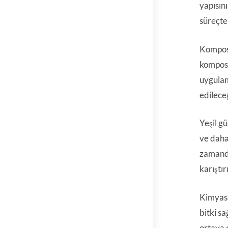
yapısını
süreçte
Kompost
kompost
uygulam
edilece
Yeşil gü
ve daha 
zamanda
karıştı
Kimyasa
bitki sa
ortaya 