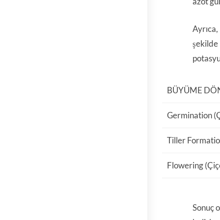
azot güb
Ayrıca, 
şekilde
potasyu
BÜYÜME DÖ
Germination (
Tiller Formati
Flowering (Çi
Sonuç ol