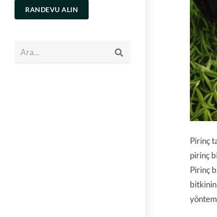
RANDEVU ALIN
Ara...
Pirinç 
pirinç b
Pirinç b
bitkini
yönteml