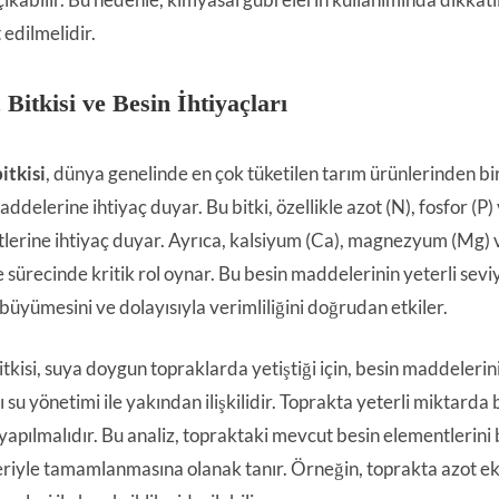
 edilmelidir.
 Bitkisi ve Besin İhtiyaçları
itkisi
, dünya genelinde en çok tüketilen tarım ürünlerinden biri
addelerine ihtiyaç duyar. Bu bitki, özellikle azot (N), fosfor (
lerine ihtiyaç duyar. Ayrıca, kalsiyum (Ca), magnezyum (Mg) ve
sürecinde kritik rol oynar. Bu besin maddelerinin yeterli seviye
büyümesini ve dolayısıyla verimliliğini doğrudan etkiler.
bitkisi, suya doygun topraklarda yetiştiği için, besin maddeleri
ı su yönetimi ile yakından ilişkilidir. Toprakta yeterli miktard
yapılmalıdır. Bu analiz, topraktaki mevcut besin elementlerini
eriyle tamamlanmasına olanak tanır. Örneğin, toprakta azot eks