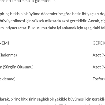
releri ile bu eksiklik giderilebilir.
pirinç bitkisinin büyüme dönemlerine göre besin ihtiyaçları değişi
 büyüyebilmesi için yüksek miktarda azot gereklidir. Ancak, ç
m ihtiyacı artar. Bu durumu daha iyi anlamak için aşağıdaki tab
NEMI
GEREK
Çimlenme)
Azot (
on (Sürgün Oluşumu)
Azot (N
çeklenme)
Fosfor 
arak, pirinç bitkisinin sağlıklı bir şekilde büyümesi için gerek