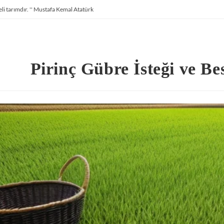
li tarımdır. '' Mustafa Kemal Atatürk
Pirinç Gübre İsteği ve Be