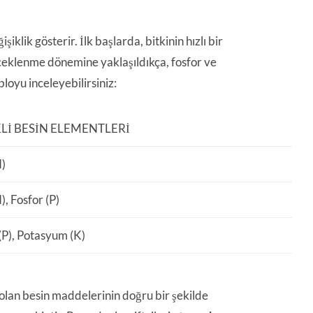
klik gösterir. İlk başlarda, bitkinin hızlı bir
içeklenme dönemine yaklaşıldıkça, fosfor ve
loyu inceleyebilirsiniz:
LI BESIN ELEMENTLERI
N)
), Fosfor (P)
(P), Potasyum (K)
li olan besin maddelerinin doğru bir şekilde