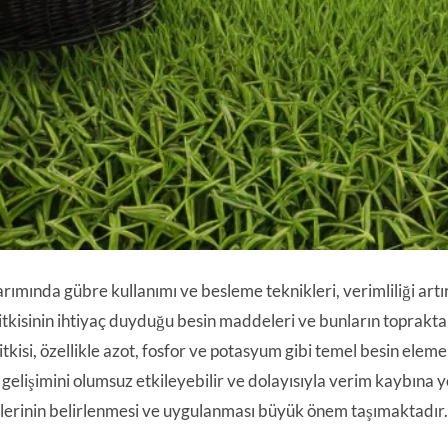
tarımında gübre kullanımı ve besleme teknikleri, verimliliği art
itkisinin ihtiyaç duyduğu besin maddeleri ve bunların toprakta n
itkisi, özellikle azot, fosfor ve potasyum gibi temel besin eleme
n gelişimini olumsuz etkileyebilir ve dolayısıyla verim kaybına 
erinin belirlenmesi ve uygulanması büyük önem taşımaktadır.