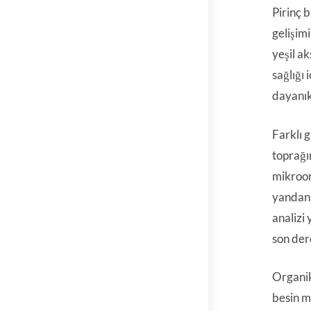
Pirinç b
gelişimi
yeşil ak
sağlığı
dayanıkl
Farklı 
toprağın
mikroor
yandan,
analizi
son der
Organik 
besin m