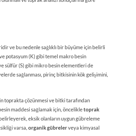
dir ve bu nedenle sağlıklı bir büyüme için belirli
P) ve potasyum (K) gibi temel makro besin
 sülfür (S) gibi mikro besin elementleri de
lerde sağlanması, pirinç bitkisinin kök gelişimini,
nin toprakta çözünmesi ve bitki tarafından
a besin maddesi sağlamak için, öncelikle
toprak
 belirleyerek, eksik olanların uygun gübreleme
ikliği varsa,
organik gübreler
veya kimyasal