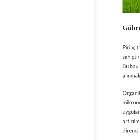
Gübre
Pirinç 
sahipti
Bu bağ
alınmalı
Organik
mikroor
uygulam
artırılm
direncin