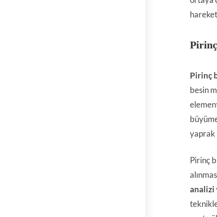
hareket
Pirinç
Pirinç b
besin m
element
büyüme 
yaprak 
Pirinç 
alınmas
analizi
teknikl