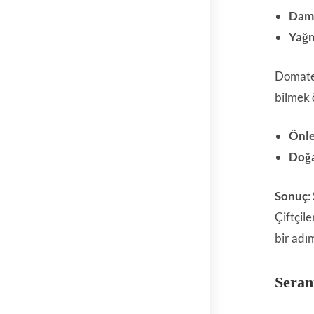
Daml
Yağm
Domates
bilmek 
Önle
Doğa
Sonuç
:
Çiftçile
bir adım
Seran