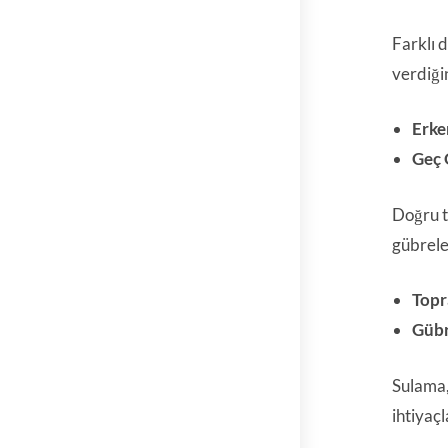
Farklı d
verdiği
Erke
Geç 
Doğru t
gübrele
Topr
Gübr
Sulama,
ihtiyaçl