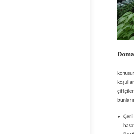
Domat
konusun
koşullar
çiftçil
bunların
Çeri
hasat