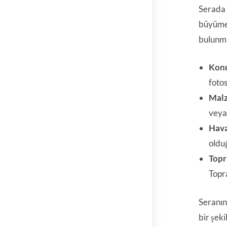
Serada
büyümes
bulunma
Kon
fotos
Mal
vey
Hava
oldu
Topr
Topra
Seranın
bir şeki