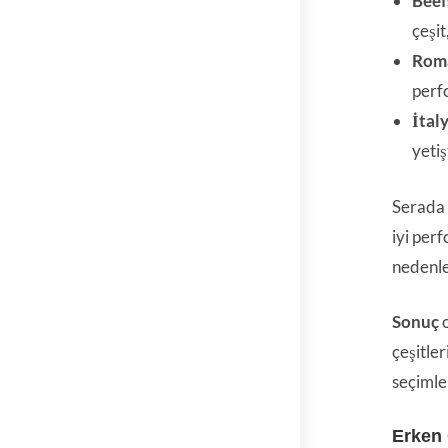
Beef
çeşit
Rom
perf
İtal
yetiş
Serada 
iyi per
nedenle
Sonuç
o
çeşitler
seçimle
Erken