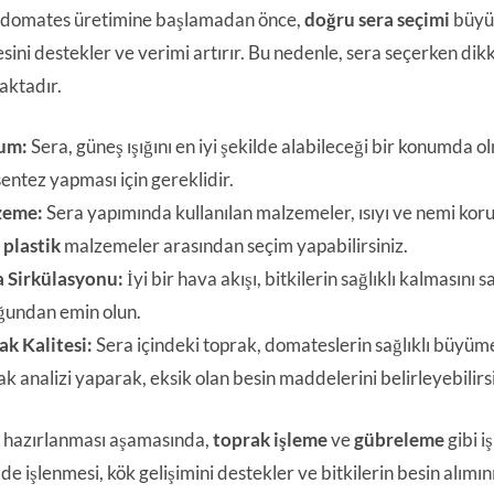
 domates üretimine başlamadan önce,
doğru sera seçimi
büyük 
ini destekler ve verimi artırır. Bu nedenle, sera seçerken dik
ktadır.
um:
Sera, güneş ışığını en iyi şekilde alabileceği bir konumda ol
entez yapması için gereklidir.
zeme:
Sera yapımında kullanılan malzemeler, ısıyı ve nemi koru
a
plastik
malzemeler arasından seçim yapabilirsiniz.
 Sirkülasyonu:
İyi bir hava akışı, bitkilerin sağlıklı kalmasını
ğundan emin olun.
ak Kalitesi:
Sera içindeki toprak, domateslerin sağlıklı büyümes
k analizi yaparak, eksik olan besin maddelerini belirleyebilirsi
 hazırlanması aşamasında,
toprak işleme
ve
gübreleme
gibi i
lde işlenmesi, kök gelişimini destekler ve bitkilerin besin alımın