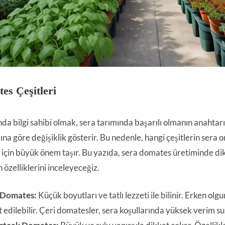
es Çeşitleri
da bilgi sahibi olmak, sera tarımında başarılı olmanın anahtarıd
ına göre değişiklik gösterir. Bu nedenle, hangi çeşitlerin sera 
er için büyük önem taşır. Bu yazıda, sera domates üretiminde di
 özelliklerini inceleyeceğiz.
 Domates:
Küçük boyutları ve tatlı lezzeti ile bilinir. Erken o
 edilebilir. Çeri domatesler, sera koşullarında yüksek verim su