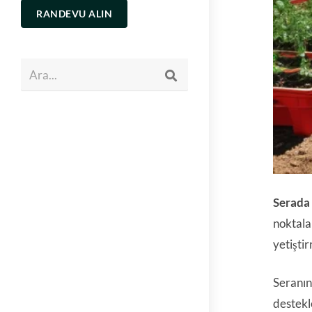
RANDEVU ALIN
Ara...
Serada
noktala
yetiştir
Seranın 
destekl