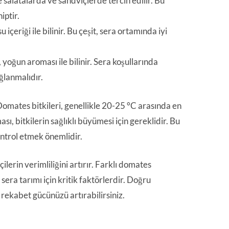
 salatalarda ve sandviçlerde tercih edilir. Bu
iptir.
 içeriği ile bilinir. Bu çeşit, sera ortamında iyi
 yoğun aroması ile bilinir. Sera koşullarında
ağlanmalıdır.
Domates bitkileri, genellikle 20-25 °C arasında en
ı, bitkilerin sağlıklı büyümesi için gereklidir. Bu
ontrol etmek önemlidir.
lerin verimliliğini artırır. Farklı domates
 sera tarımı için kritik faktörlerdir. Doğru
rekabet gücünüzü artırabilirsiniz.