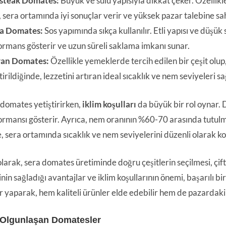
steak Domates:
Büyük ve sulu yapısıyla dikkat çeker. Özellikle
, sera ortamında iyi sonuçlar verir ve yüksek pazar talebine sah
a Domates:
Sos yapımında sıkça kullanılır. Etli yapısı ve düşük su
ormans gösterir ve uzun süreli saklama imkanı sunar.
yan Domates:
Özellikle yemeklerde tercih edilen bir çeşit olup,
tirildiğinde, lezzetini artıran ideal sıcaklık ve nem seviyeleri s
domates yetiştirirken,
iklim koşulları
da büyük bir rol oynar. 
formansı gösterir. Ayrıca, nem oranının %60-70 arasında tutulmas
, sera ortamında sıcaklık ve nem seviyelerini düzenli olarak k
larak, sera domates üretiminde doğru çeşitlerin seçilmesi, çiftçi
inin sağladığı avantajlar ve iklim koşullarının önemi, başarılı bir
r yaparak, hem kaliteli ürünler elde edebilir hem de pazardaki 
 Olgunlaşan Domatesler