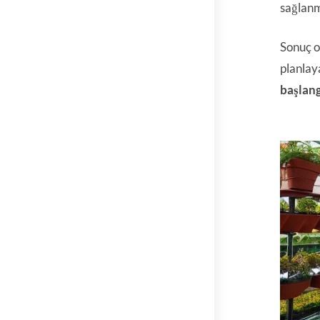
sağlanm
Sonuç o
planlay
başlang