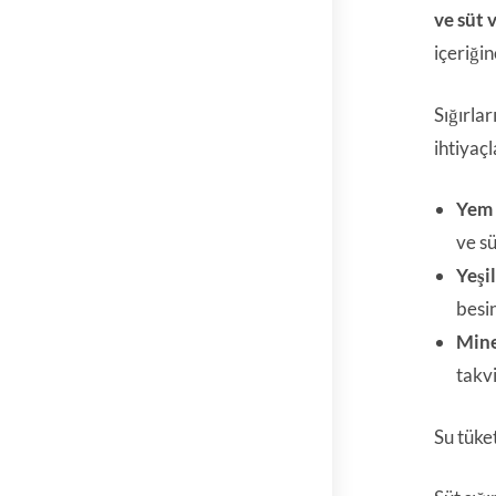
ve süt 
içeriğin
Sığırla
ihtiyaç
Yem 
ve sü
Yeşi
besin
Mine
takvi
Su tüket