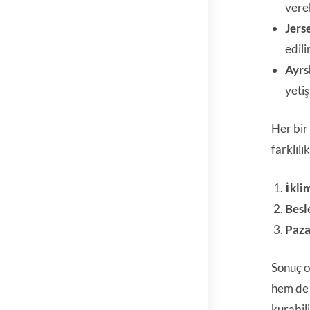
vereb
Jers
edilir
Ayrs
yetişt
Her bir 
farklıl
İkli
Besl
Paza
Sonuç ol
hem d
kurabili