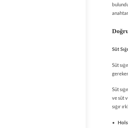
bulundu
anahtar
Doğru
Süt Sığ
Süt sığı
gereken
Süt sığı
ve süt 
sığır ı
Hols