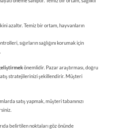
hayati öneme sahiptir. Temiz bir ortam, sağlıklı
skini azaltır. Temiz bir ortam, hayvanların
rolleri, sığırların sağlığını korumak için
.
 geliştirmek
önemlidir. Pazar araştırması, doğru
ış stratejilerinizi şekillendirir. Müşteri
rmlarda satış yapmak, müşteri tabanınızı
siniz.
ıda belirtilen noktaları göz önünde