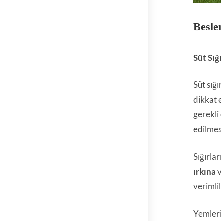
Besle
Süt Sığ
Süt sığı
dikkat 
gerekli
edilmes
Sığırla
ırkına
verimli
Yemleri