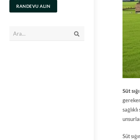
RANDEVU ALIN
Ara...
Süt sığı
gereken 
sağlıklı
unsurla
Süt sığı