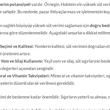
verim potansiyeli
vardır. Örneğin, Holstein ırkı yüksek süt veri
e sahiptir. Bu nedenle, pazar ihtiyaçlarınıza ve işletmenizin ko
rın sağlıklı büyüyüp yüksek süt verimi sağlaması için
doğru besl
larına göre düzenlenmelidir. Aşağıdaki unsurlara dikkat edilmel
Seçimi ve Kalitesi:
Yemlerin kalitesi, süt verimini doğrudan etki
t üretimini artırır.
l Yem ve Silaj Kullanımı:
Yeşil yem ve silaj, süt sığırlarının be
 değerleri açısından zengindir.
ral ve Vitamin Takviyeleri:
Mineral ve vitamin takviyeleri, sığ
yelerin düzenli olarak verilmesi gereklidir.
imi de beslenme kadar önemlidir. Sığırların yeterli su alması, sü