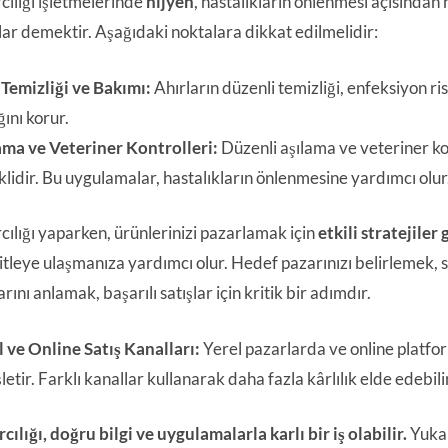
rcılığı işletmelerinde
hijyen
, hastalıkların önlenmesi açısından 
ar demektir. Aşağıdaki noktalara dikkat edilmelidir:
 Temizliği ve Bakımı:
Ahırların düzenli temizliği, enfeksiyon ri
ğını korur.
ama ve Veteriner Kontrolleri:
Düzenli aşılama ve veteriner kont
lidir. Bu uygulamalar, hastalıkların önlenmesine yardımcı olur
rcılığı yaparken, ürünlerinizi pazarlamak için
etkili stratejiler
tleye ulaşmanıza yardımcı olur. Hedef pazarınızı belirlemek, sat
arını anlamak, başarılı satışlar için kritik bir adımdır.
l ve Online Satış Kanalları:
Yerel pazarlarda ve online platfo
letir. Farklı kanallar kullanarak daha fazla kârlılık elde edebilir
rcılığı, doğru bilgi ve uygulamalarla karlı bir iş olabilir.
Yukar