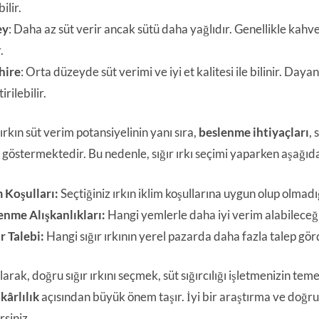
ilir.
ey
: Daha az süt verir ancak sütü daha yağlıdır. Genellikle kahve
.
hire
: Orta düzeyde süt verimi ve iyi et kalitesi ile bilinir. Daya
irilebilir.
ırkın süt verim potansiyelinin yanı sıra,
beslenme ihtiyaçları
,
ık göstermektedir. Bu nedenle, sığır ırkı seçimi yaparken aşağı
m Koşulları:
Seçtiğiniz ırkın iklim koşullarına uygun olup olmadı
enme Alışkanlıkları:
Hangi yemlerle daha iyi verim alabileceğin
r Talebi:
Hangi sığır ırkının yerel pazarda daha fazla talep gö
arak, doğru sığır ırkını seçmek, süt sığırcılığı işletmenizin tem
e
kârlılık
açısından büyük önem taşır. İyi bir araştırma ve doğru ka
rsiniz.