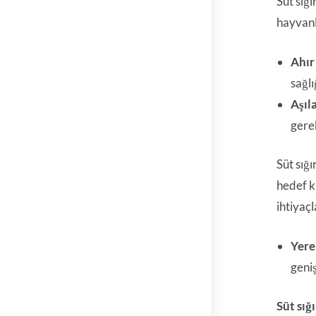
Süt sığı
hayvanl
Ahır
sağlı
Aşıl
gerek
Süt sığı
hedef ki
ihtiyaçl
Yere
geniş
Süt sığı