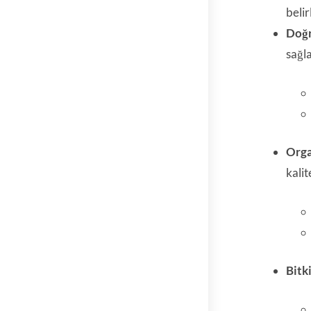
belir
Doğr
sağl
Orga
kalit
Bitk