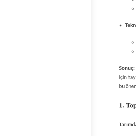
Tekn
Sonuç:
için ha
bu öner
1. To
Tarımda