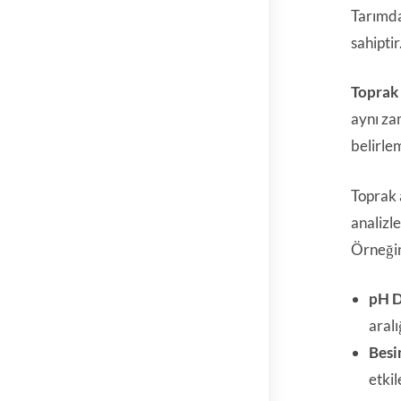
Tarımda
sahiptir
Toprak 
aynı za
belirle
Toprak 
analizle
Örneği
pH D
aralı
Besi
etkil