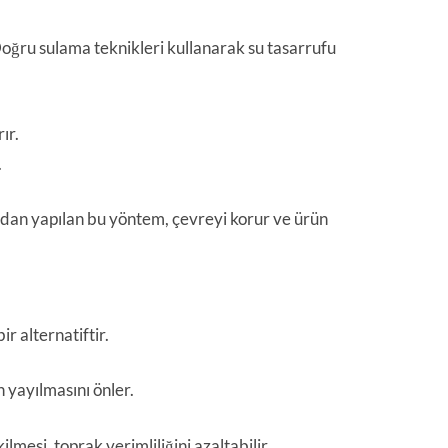
Doğru sulama teknikleri kullanarak su tasarrufu
ır.
.
dan yapılan bu yöntem, çevreyi korur ve ürün
r alternatiftir.
n yayılmasını önler.
kilmesi, toprak verimliliğini azaltabilir.