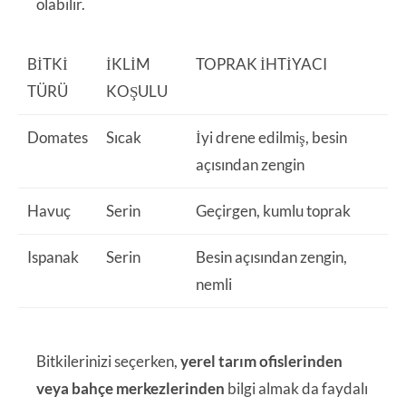
olabilir.
BITKI
İKLIM
TOPRAK İHTIYACI
TÜRÜ
KOŞULU
Domates
Sıcak
İyi drene edilmiş, besin
açısından zengin
Havuç
Serin
Geçirgen, kumlu toprak
Ispanak
Serin
Besin açısından zengin,
nemli
Bitkilerinizi seçerken,
yerel tarım ofislerinden
veya bahçe merkezlerinden
bilgi almak da faydalı