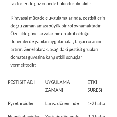
faktörler de göz önünde bulundurulmalıdır.
Kimyasal mücadele uygulamalarında, pestisitlerin
doğru zamanlaması büyük bir rol oynamaktadır.
Özellikle güve larvalarının en aktif olduğu
dönemlerde yapılan uygulamalar, başarı oranını
artırır. Genel olarak, aşağıdaki pestisit grupları
domates güvesine karşı etkili sonuçlar
vermektedir:
PESTISIT ADI
UYGULAMA
ETKI
ZAMANI
SÜRESI
Pyrethroidler
Larva döneminde
1-2 hafta
Neonikotinoidler
Yetişkin dönemde
2-3 hafta