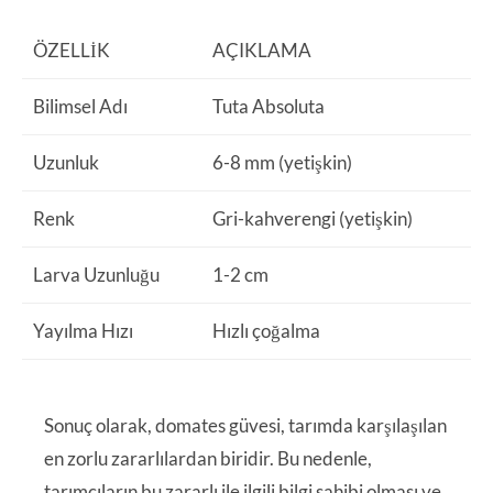
ÖZELLIK
AÇIKLAMA
Bilimsel Adı
Tuta Absoluta
Uzunluk
6-8 mm (yetişkin)
Renk
Gri-kahverengi (yetişkin)
Larva Uzunluğu
1-2 cm
Yayılma Hızı
Hızlı çoğalma
Sonuç olarak, domates güvesi, tarımda karşılaşılan
en zorlu zararlılardan biridir. Bu nedenle,
tarımcıların bu zararlı ile ilgili bilgi sahibi olması ve