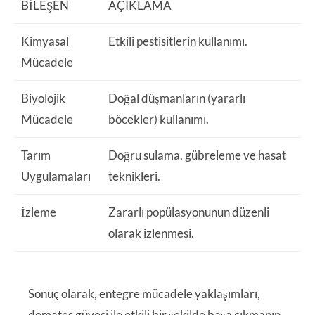
BILEŞEN
AÇIKLAMA
Kimyasal
Etkili pestisitlerin kullanımı.
Mücadele
Biyolojik
Doğal düşmanların (yararlı
Mücadele
böcekler) kullanımı.
Tarım
Doğru sulama, gübreleme ve hasat
Uygulamaları
teknikleri.
İzleme
Zararlı popülasyonunun düzenli
olarak izlenmesi.
Sonuç olarak, entegre mücadele yaklaşımları,
domates güvesi ile etkili bir şekilde başa çıkmanın