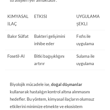
stratejileri yer almaktadır:
KIMYASAL
ETKISI
UYGULAMA
İLAÇ
ŞEKLI
Bakır Sülfat
Bakteri gelişimini
Fısfıs ile
inhibe eder
uygulama
Fosetil-Al
Bitki bağışıklığını
Sulama ile
artırır
uygulama
Biyolojik mücadele ise,
doğal düşmanlar
kullanarak hastalığın kontrol altına alınmasını
hedefler. Bu yöntem, kimyasal ilaçların olumsuz
etkilerini minimize etmekte ve ekosistem