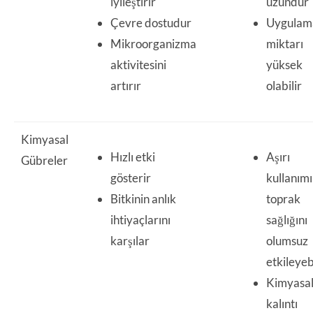
iyileştirir
uzundur
Çevre dostudur
Uygulam
Mikroorganizma
miktarı
aktivitesini
yüksek
artırır
olabilir
Kimyasal
Hızlı etki
Aşırı
Gübreler
gösterir
kullanımı
Bitkinin anlık
toprak
ihtiyaçlarını
sağlığını
karşılar
olumsuz
etkileyeb
Kimyasa
kalıntı