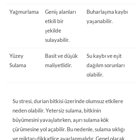
Yağmurlama
Geniş alanları
Buharlaşma kaybı
etkili bir
yaşanabilir.
şekilde
sulayabilir.
Yüzey
Basit ve düşük
Su kaybı ve eşit
Sulama
maliyetlidir.
dağılım sorunları
olabilir.
Su stresi, durian bitkisi üzerinde olumsuz etkilere
neden olabilir. Yetersiz sulama, bitkinin
büyümesini yavaşlatırken, aşırı sulama kök
çürümesine yol açabilir. Bu nedenle, sulama sıklığı
ve miktarı dikkatlice ayarlanmalıdır. Genel olarak,