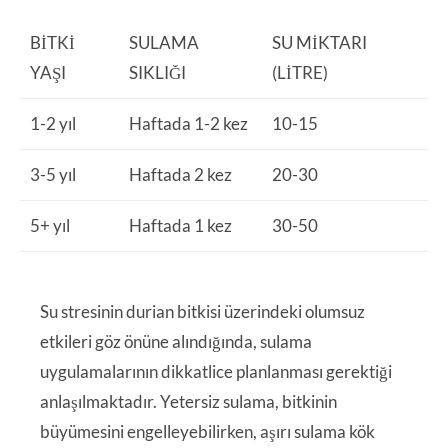
BITKI
SULAMA
SU MIKTARI
YAŞI
SIKLIĞI
(LITRE)
1-2 yıl
Haftada 1-2 kez
10-15
3-5 yıl
Haftada 2 kez
20-30
5+ yıl
Haftada 1 kez
30-50
Su stresinin durian bitkisi üzerindeki olumsuz
etkileri göz önüne alındığında, sulama
uygulamalarının dikkatlice planlanması gerektiği
anlaşılmaktadır. Yetersiz sulama, bitkinin
büyümesini engelleyebilirken, aşırı sulama kök