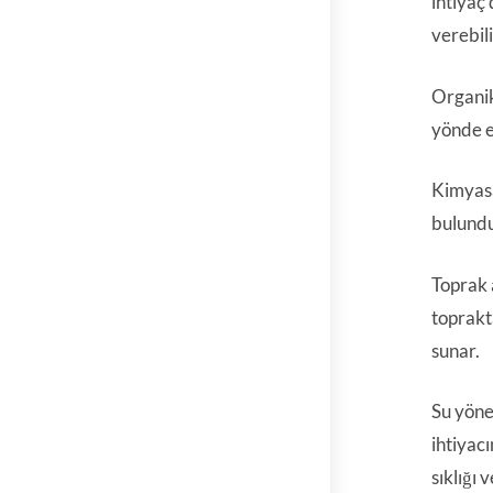
ihtiyaç
verebili
Organik 
yönde e
Kimyasal
bulundu
Toprak a
toprakt
sunar.
Su yönet
ihtiyac
sıklığı