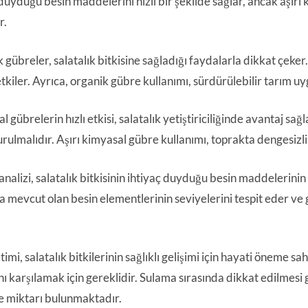
 duyduğu besin maddelerini hızlı bir şekilde sağlar, ancak aşırı
r.
gübreler, salatalık bitkisine sağladığı faydalarla dikkat çeker. 
tkiler. Ayrıca, organik gübre kullanımı, sürdürülebilir tarım u
 gübrelerin hızlı etkisi, salatalık yetiştiriciliğinde avantaj sa
rulmalıdır. Aşırı kimyasal gübre kullanımı, toprakta dengesizlik
nalizi, salatalık bitkisinin ihtiyaç duyduğu besin maddelerinin 
a mevcut olan besin elementlerinin seviyelerini tespit eder ve
imi, salatalık bitkilerinin sağlıklı gelişimi için hayati öneme sa
ını karşılamak için gereklidir. Sulama sırasında dikkat edilmesi
 ve miktarı bulunmaktadır.