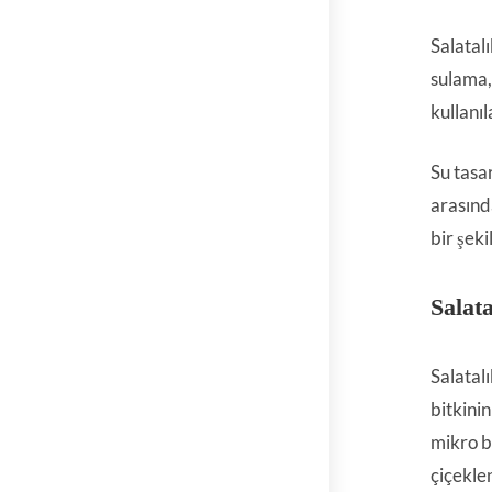
Salatalı
sulama,
kullanıla
Su tasa
arasınd
bir şeki
Salata
Salatalı
bitkini
mikro b
çiçeklen