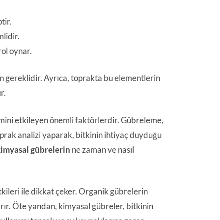
tir.
lidir.
ol oynar.
çin gereklidir. Ayrıca, toprakta bu elementlerin
r.
ini etkileyen önemli faktörlerdir. Gübreleme,
prak analizi yaparak, bitkinin ihtiyaç duyduğu
kimyasal gübrelerin
ne zaman ve nasıl
tkileri ile dikkat çeker. Organik gübrelerin
tırır. Öte yandan, kimyasal gübreler, bitkinin