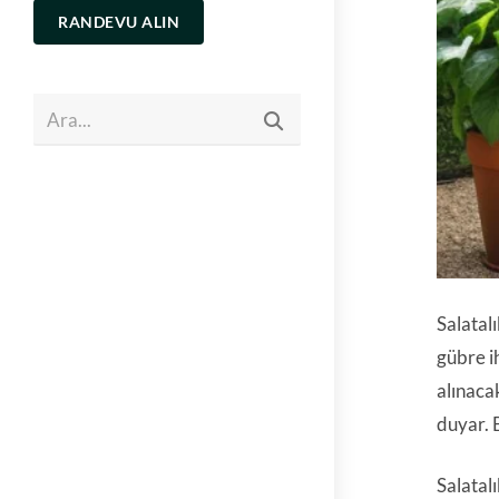
RANDEVU ALIN
Ara...
Salatalı
gübre ih
alınaca
duyar. B
Salatalı