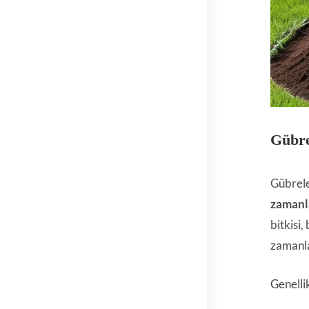
Gübre
Gübrelem
zaman
bitkisi
zamanla
Genellik