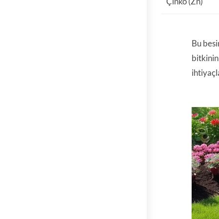
Çinko (Zn)
Bu besin
bitkinin
ihtiyaç