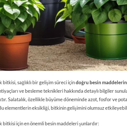
k bitkisi, sağlıklı bir gelişim süreci için
doğru besin maddeleri
tiyaçları ve besleme teknikleri hakkında detaylı bilgiler sunula
ktır. Salatalık, özellikle büyüme döneminde azot, fosfor ve pot
u elementlerin eksikliği, bitkinin gelişimini olumsuz etkileyebi
k bitkisi için en önemli besin maddeleri şunlardır: