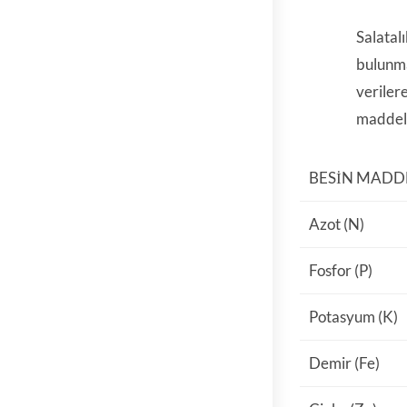
Salatal
bulunma
veriler
maddele
BESIN MADD
Azot (N)
Fosfor (P)
Potasyum (K)
Demir (Fe)