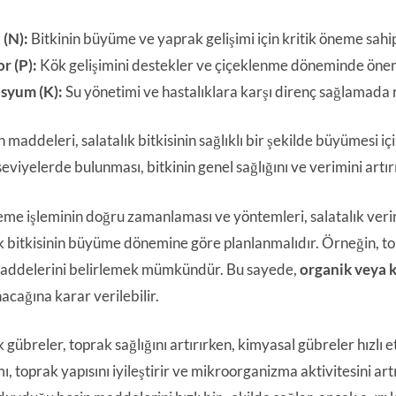
 (N):
Bitkinin büyüme ve yaprak gelişimi için kritik öneme sahip
r (P):
Kök gelişimini destekler ve çiçeklenme döneminde önem
syum (K):
Su yönetimi ve hastalıklara karşı direnç sağlamada r
 maddeleri, salatalık bitkisinin sağlıklı bir şekilde büyümesi i
seviyelerde bulunması, bitkinin genel sağlığını ve verimini artırı
me işleminin doğru zamanlaması ve yöntemleri, salatalık verim
ık bitkisinin büyüme dönemine göre planlanmalıdır. Örneğin, to
addelerini belirlemek mümkündür. Bu sayede,
organik veya 
acağına karar verilebilir.
gübreler, toprak sağlığını artırırken, kimyasal gübreler hızlı e
ı, toprak yapısını iyileştirir ve mikroorganizma aktivitesini ar