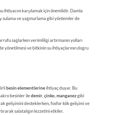
n su ihtiyacını karşılamak için önemlidir. Damla
yüzey sulama ve yağmurlama gibi yöntemler de
rufu sağlarken verimliliği artırmanın yolları
de yönetilmesi ve bitkinin su ihtiyaçlarının doğru
irli
besin elementlerine
ihtiyaç duyar. Bu
akro besinler ile
demir
,
çinko
,
manganez
gibi
 gelişimini desteklerken, fosfor kök gelişimi ve
rarak salatalığın lezzetini etkiler.