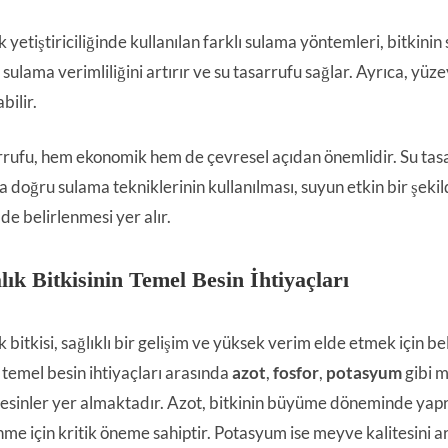
k yetiştiriciliğinde kullanılan farklı sulama yöntemleri, bitkini
 sulama verimliliğini artırır ve su tasarrufu sağlar. Ayrıca, 
bilir.
rrufu, hem ekonomik hem de çevresel açıdan önemlidir. Su tasar
a doğru sulama tekniklerinin kullanılması, suyun etkin bir şekil
lde belirlenmesi yer alır.
lık Bitkisinin Temel Besin İhtiyaçları
k bitkisi, sağlıklı bir gelişim ve yüksek verim elde etmek için bel
n temel besin ihtiyaçları arasında
azot
,
fosfor
,
potasyum
gibi m
esinler yer almaktadır. Azot, bitkinin büyüme döneminde yaprak
me için kritik öneme sahiptir. Potasyum ise meyve kalitesini artı