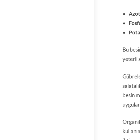
Azot
Fosfo
Pota
Bu besin
yeterli 
Gübrele
salatal
besin m
uygulan
Organik 
kullanım