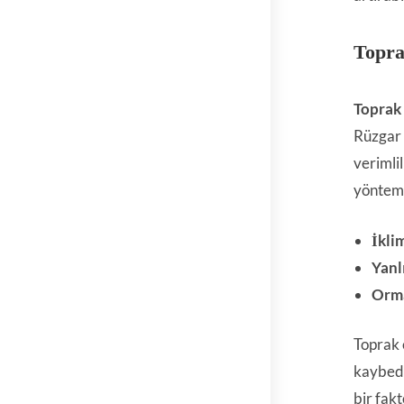
Topra
Toprak
Rüzgar 
verimli
yönteml
İklim
Yanl
Orma
Toprak e
kaybedi
bir fak