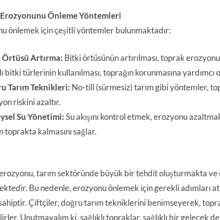
 Erozyonunu Önleme Yöntemleri
u önlemek için çeşitli yöntemler bulunmaktadır:
i Örtüsü Artırma:
Bitki örtüsünün artırılması, toprak erozyonun
ı bitki türlerinin kullanılması, toprağın korunmasına yardımcı o
u Tarım Teknikleri:
No-till (sürmesiz) tarım gibi yöntemler, t
on riskini azaltır.
ysel Su Yönetimi:
Su akışını kontrol etmek, erozyonu azaltmak
n toprakta kalmasını sağlar.
erozyonu, tarım sektöründe büyük bir tehdit oluşturmakta ve ç
ektedir. Bu nedenle, erozyonu önlemek için gerekli adımları atm
hiptir. Çiftçiler, doğru tarım tekniklerini benimseyerek, toprak
lirler. Unutmayalım ki, sağlıklı topraklar, sağlıklı bir gelecek d