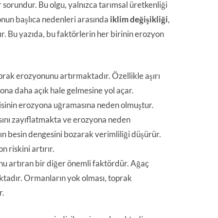
ir sorundur. Bu olgu, yalnızca tarımsal üretkenliği
onun başlıca nedenleri arasında
iklim değişikliği
,
. Bu yazıda, bu faktörlerin her birinin erozyon
oprak erozyonunu artırmaktadır. Özellikle aşırı
yona daha açık hale gelmesine yol açar.
azisinin erozyona uğramasına neden olmuştur.
ısını zayıflatmakta ve erozyona neden
ğın besin dengesini bozarak verimliliği düşürür.
 riskini artırır.
u artıran bir diğer önemli faktördür. Ağaç
ktadır. Ormanların yok olması, toprak
r.