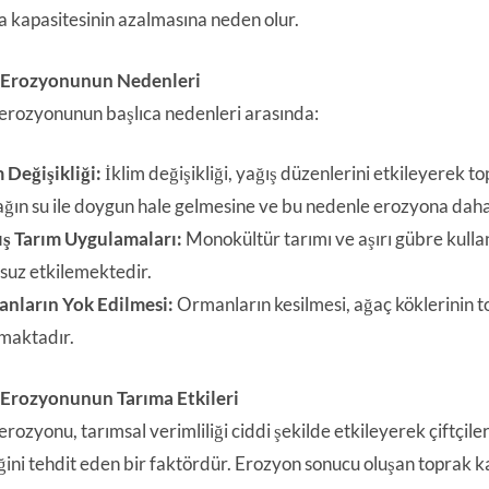
a kapasitesinin azalmasına neden olur.
 Erozyonunun Nedenleri
erozyonunun başlıca nedenleri arasında:
 Değişikliği:
İklim değişikliği, yağış düzenlerini etkileyerek t
ağın su ile doygun hale gelmesine ve bu nedenle erozyona daha 
ış Tarım Uygulamaları:
Monokültür tarımı ve aşırı gübre kullan
suz etkilemektedir.
nların Yok Edilmesi:
Ormanların kesilmesi, ağaç köklerinin 
rmaktadır.
 Erozyonunun Tarıma Etkileri
rozyonu, tarımsal verimliliği ciddi şekilde etkileyerek çiftçile
ini tehdit eden bir faktördür. Erozyon sonucu oluşan toprak kaybı,