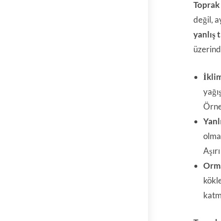
Toprak
değil, 
yanlış 
üzerinde
İklim
yağı
Örne
Yanl
olma
Aşırı
Orma
kökl
katma