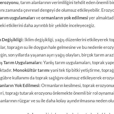
 erozyonu
, tarım alanlarının verimliliğini tehdit eden önemli b
aynı zamanda çevresel dengeyi de olumsuz etkileyebilir. Erozy
tarım uygulamaları
ve
ormanların yok edilmesi
yer almaktadır
ki etkilerini daha ayrıntılı bir şekilde inceleyeceğiz.
 Değişikliği:
İklim değişikliği, yağış düzenlerini etkileyerek t
şlar, toprağın su ile doygun hale gelmesine ve bu nedenle eroz
ğin, son yıllarda yaşanan aşırı yağış olayları, birçok tarım ar
ış Tarım Uygulamaları:
Yanlış tarım uygulamaları, toprak yap
ktadır.
Monokültür tarımı
yani tek tip bitki yetiştirme, topra
 gübre kullanımı da toprak sağlığını olumsuz etkileyerek erozyon
nların Yok Edilmesi:
Ormanların kesilmesi, toprak erozyonun
eri, toprağı tutarak erozyonu önlemekte önemli bir rol oynama
nlarının rüzgar ve su ile daha kolay aşındırılmasına neden olu