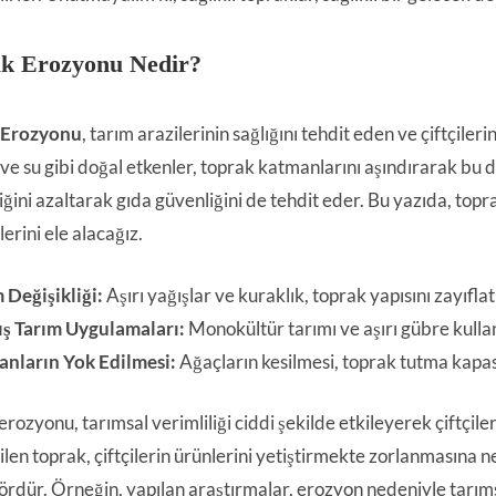
k Erozyonu Nedir?
 Erozyonu
, tarım arazilerinin sağlığını tehdit eden ve çiftçiler
ve su gibi doğal etkenler, toprak katmanlarını aşındırarak bu de
liğini azaltarak gıda güvenliğini de tehdit eder. Bu yazıda, top
erini ele alacağız.
 Değişikliği:
Aşırı yağışlar ve kuraklık, toprak yapısını zayıflat
ış Tarım Uygulamaları:
Monokültür tarımı ve aşırı gübre kullan
nların Yok Edilmesi:
Ağaçların kesilmesi, toprak tutma kapasi
rozyonu, tarımsal verimliliği ciddi şekilde etkileyerek çiftçile
len toprak, çiftçilerin ürünlerini yetiştirmekte zorlanmasına n
tördür. Örneğin, yapılan araştırmalar, erozyon nedeniyle tarım