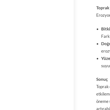
Toprak
Erozyon
Bitk
Farkl
Doğr
erozy
Yüze
suyu
Sonuç
Toprak 
etkilem
öneme sa
artırabi