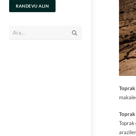
RANDEVU ALIN
Ara...
Toprak
makaled
Toprak
Toprak 
arazile