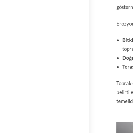
gösterm
Erozyon
Bitk
topr
Doğr
Tera
Toprak 
belirtil
temelid