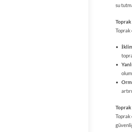
su tutm
Toprak
Toprak 
İklim
topr
Yanl
olum
Orma
artı
Toprak
Toprak e
güvenliğ