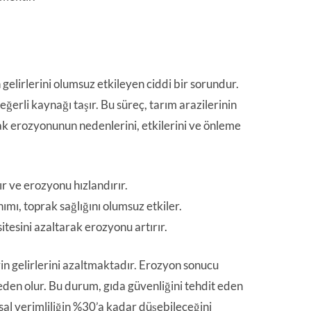
in gelirlerini olumsuz etkileyen ciddi bir sorundur.
ğerli kaynağı taşır. Bu süreç, tarım arazilerinin
rak erozyonunun nedenlerini, etkilerini ve önleme
ır ve erozyonu hızlandırır.
ımı, toprak sağlığını olumsuz etkiler.
tesini azaltarak erozyonu artırır.
rin gelirlerini azaltmaktadır. Erozyon sonucu
eden olur. Bu durum, gıda güvenliğini tehdit eden
sal verimliliğin %30’a kadar düşebileceğini